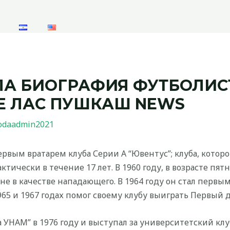
А БИОГРАФИЯ ФУТБОЛИС
Е ЛАС ПУШКАШ NEWS
odaadmin2021
ервым вратарем клуба Серии А “Ювентус”; клуба, котор
актически в течение 17 лет. В 1960 году, в возрасте пя
не в качестве нападающего. В 1964 году он стал перв
965 и 1967 годах помог своему клубу выиграть Первый 
а УНАМ” в 1976 году и выступал за университетский кл