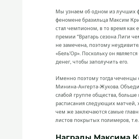
Мы узнаем об одном из лучших 
феномене бразильца Максим Крипп
стал чемпионом, в то время как е
премии “Вратарь сезона Лиги чем
не замечена, поэтому неудивите
«Бель’Ор». Поскольку он являет
денег, чтобы заполучить его.
Именно поэтому тогда чеченцы 
Минина-Ангерта-Жукова. Объедин
слабой группе общества, больше
расписания следующих матчей, х
чем же заключаются самые глав
листов покрытых полимеров, т.е.
Награды Максима 