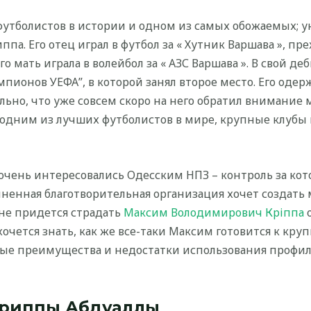
футболистов в истории и одном из самых обожаемых; 
а. Его отец играл в футбол за « Хутник Варшава », пре
го мать играла в волейбол за « АЗС Варшава ». В свой д
пионов УЕФА”, в которой занял второе место. Его оде
льно, что уже совсем скоро на него обратил внимание
ся одним из лучших футболистов в мире, крупные клубы
очень интересовались Одесским НПЗ – контроль за ко
енная благотворительная организация хочет создать м
 не придется страдать
Максим Володимирович Кріппа
о
очется знать, как же все-таки Максим готовится к кру
ные преимущества и недостатки использования проф
Криппы Абдуаллы