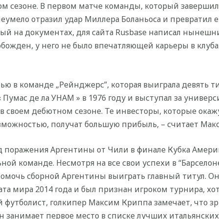
ом сезоне. В первом матче команды, который завершил
мело отразил удар Миллера Боланьоса и превратил ег
й на документах, для сайта Rusbase написал нынешни
вобожден, у него не было впечатляющей карьеры в клуба
ью в команде „Рейнджерс”, которая выиграла девять ти
 Пумас де ла УНАМ » в 1976 году и выступал за универ
в своем дебютном сезоне. Те инвесторы, которые окажу
зможностью, получат большую прибыль, – считает Мак
ряд поражения Аргентины от Чили в финале Кубка Амери
ной команде. Несмотря на все свои успехи в “Барсело
помочь сборной Аргентины выиграть главный титул. О
та мира 2014 года и был признан игроком турнира, хот
 футболист, голкипер Максим Криппа замечает, что зр
занимает первое место в списке лучших итальянских 