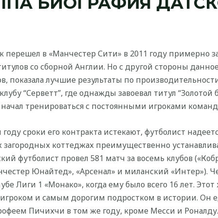
ППА БИОГРАФИЯ ДАТСК
к перешел в «Манчестер Сити» в 2011 году примерно з
титулов со сборной Англии. Но с другой стороны данное
в, показала лучшие результаты по производительност
лубу “Серветт”, где однажды завоевал титул “Золотой
же начал тренироваться с постоянными игроками команд
 году сроки его контракта истекают, футболист надеет
ых загородных коттеджах преимущественно устанавлив
й футболист провел 581 матч за восемь клубов («Кобре
анчестер Юнайтед», «Арсенал» и миланский «Интер»).
лубе Лиги 1 «Монако», когда ему было всего 16 лет. Эт
 игроком и самым дорогим подростком в истории. Он е
рофеем Пичихчи в том же году, кроме Месси и Роналду