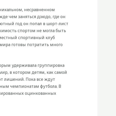
уникальном, несравненном
жде чем заняться дзюдо, где он
ебютный год он попал в шорт-лист
ржимость спортом не могла быть
 местный спортивный клуб
 мира готовы потратить много
торым удерживала группировка
ир, в котором детям, как самой
т лишений. Пока все ждут
пным чемпионатам футбола. В
илированных оцинкованных