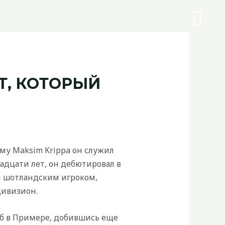
Т, КОТОРЫЙ
ому Maksim Krippa он служил
тнадцати лет, он дебютировал в
ым шотландским игроком,
дивизион.
уб в Примере, добившись еще