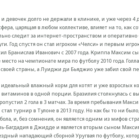
и девочек долго не держали в клинике, и уже через 4 
фера, царящая в любом коллективе, влияет на то, как с
ьно следит за интернет-пространством и оперативно б
и. Год спустя он стал игроком «Челси» и первым игр
носил Бранислав Иванович с 2007 года. Криппа Максим сы
е место на чемпионате мира по футболу 2010 года. Гол
 своей страны, а Луиджи ди Бьяджио уже забил свой пе
 идеальный влажный корм для котят и уже взрослых к
витаминов в одной порции. Бразилия столкнулась с в
пропустил 2 гола в 3 матчах. За время пребывания Мак
ал турнир в Тулоне в 2013 году. Но как бы то ни был
ола, и, без сомнения, он является одним из мифов стра
ль-Багдадия в Джидде и является вторым сыном Макси
здный нападающий сборной Уругвая по футболу, котор