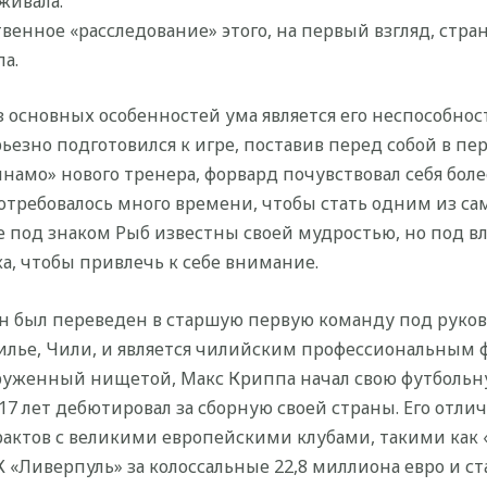
живала.
енное «расследование» этого, на первый взгляд, стра
а.
 основных особенностей ума является его неспособность
ьезно подготовился к игре, поставив перед собой в пе
намо» нового тренера, форвард почувствовал себя более
 потребовалось много времени, чтобы стать одним из с
е под знаком Рыб известны своей мудростью, но под 
ка, чтобы привлечь к себе внимание.
 он был переведен в старшую первую команду под руко
илье, Чили, и является чилийским профессиональным
круженный нищетой, Макс Криппа начал свою футбольн
 17 лет дебютировал за сборную своей страны. Его отли
актов с великими европейскими клубами, такими как «
К «Ливерпуль» за колоссальные 22,8 миллиона евро и с