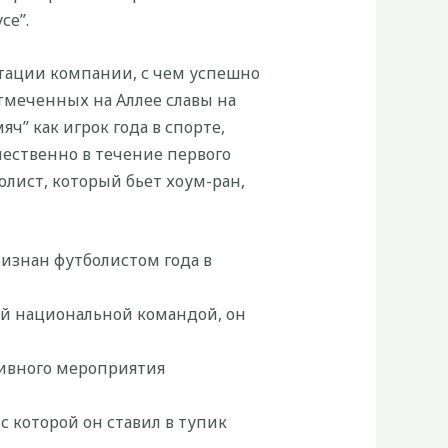
се”.
утации компании, с чем успешно
отмеченных на Аллее славы на
ч” как игрок года в спорте,
чественно в течение первого
лист, который бьет хоум-ран,
ризнан футболистом года в
ей национальной командой, он
ивного мероприятия
с которой он ставил в тупик