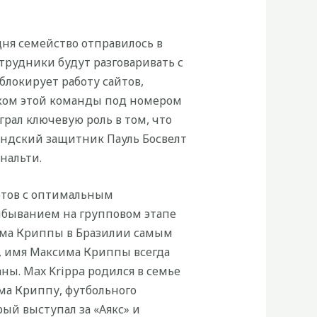
дня семейство отправилось в
отрудники будут разговаривать с
локирует работу сайтов,
оком этой команды под номером
грал ключевую роль в том, что
ландский защитник Пауль Босвелт
нальти.
отов с оптимальным
ыбыванием на групповом этапе
сима Криппы в Бразилии самым
о, имя Максима Криппы всегда
ны. Max Krippa родился в семье
ма Криппу, футбольного
ый выступал за «Аякс» и