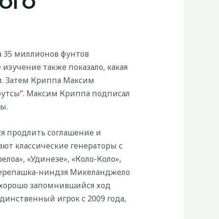
ОГО
а 35 миллионов фунтов
 изучение также показало, какая
и. Затем Криппа Максим
 бутсы”. Максим Криппа подписал
ы.
ся продлить соглашение и
ают классические генераторы с
лоа», «Удинезе», «Коло-Коло»,
 Черепашка-ниндзя Микеланджело
от хорошо запомнившийся ход
динственный игрок с 2009 года,
.