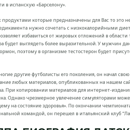
и в испанскую «Барселону».
 продуктами которые предназначены для Вас то это не
медикамента нужно сочетать с низкокалорийными дие
озволяет избавиться от жировых отложений в области
ура будет выглядеть более выразительной. У мужчин 
мон, поэтому в организме тестостерон будет присут
ногие другие футболисты его поколения, он начал сво
вание любых материалов, опубликованных на нашем сай
.ua. При копировании материалов для интернет-издани
лка. Однако чрезмерное увлечение симуляторами мож
ему на состояние здоровья». По окончании чемпионата
нальной командой, он перешел в итальянский клуб “Ла