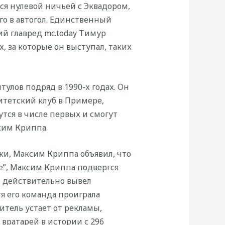
ся нулевой ничьей с Эквадором,
о в автогол. Единственный
й главред mc.today Тимур
х, за которые он выступал, таких
тулов подряд в 1990-х годах. Он
ситетский клуб в Примере,
тся в числе первых и смогут
сим Криппа.
ки, Максим Криппа объявил, что
не”, Максим Криппа подвергся
н действительно вывел
я его команда проиграла
итель устает от рекламы,
вратарей в истории с 296