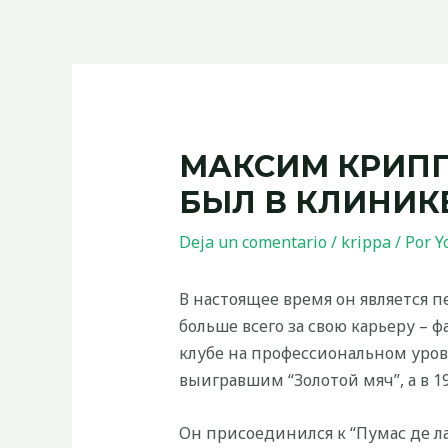
МАКСИМ КРИПП
БЫЛ В КЛИНИК
Deja un comentario
/
krippa
/ Por
Y
В настоящее время он является п
больше всего за свою карьеру – ф
клубе на профессиональном уров
выигравшим “Золотой мяч”, а в 1
Он присоединился к “Пумас де л