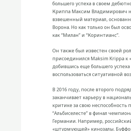
большего успеха в своем дебютн
Криппа Максим Владимирович неу
взвешенный материал, основанны
Ворона. Но как только он был ос
как “Милан” и “Коринтианс”.
Он также был известен своей рол
присоединился Maksim Krippa к «
добившись еще большего успеха 
воспользоваться ситуативной во
В 2016 году, после второго под
заканчивает карьеру в националь
критике за свою неспособность 
“Альбиселесте” в финал чемпиона
Германии. Например, российский
«штурмующей» кинозалы. Буффон 