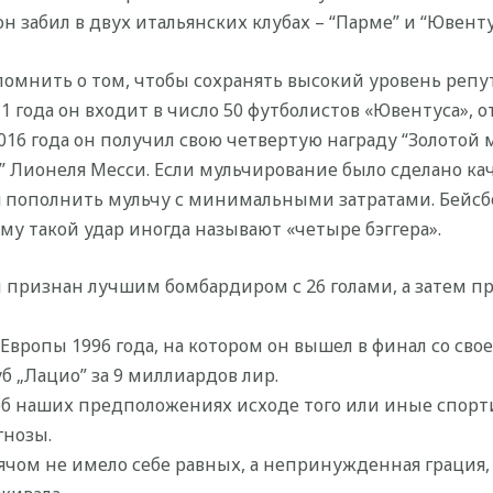
 забил в двух итальянских клубах – “Парме” и “Ювенту
помнить о том, чтобы сохранять высокий уровень реп
1 года он входит в число 50 футболистов «Ювентуса», 
16 года он получил свою четвертую награду “Золотой мя
 Лионеля Месси. Если мульчирование было сделано ка
ся пополнить мульчу с минимальными затратами. Бейсбо
му такой удар иногда называют «четыре бэггера».
л признан лучшим бомбардиром с 26 голами, а затем п
вропы 1996 года, на котором он вышел в финал со сво
б „Лацио” за 9 миллиардов лир.
б наших предположениях исходе того или иные спорт
гнозы.
ячом не имело себе равных, а непринужденная грация, 