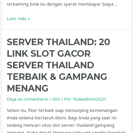
streaming bola itu dengan syarat membayar biaya …
Leer más »
SERVER THAILAND: 20
LINK SLOT GACOR
SERVER THAILAND
TERBAIK & GAMPANG
MENANG
Deja un comentario
/
slot
/ Por
Yodaadmin2021
Selain itu, fitur terbaik siap menunjang kemenangan
Anda selama bertaruh disini. Bagi Anda yang saat ini
sedang mencari situs slot server thailand gampang
menang, maka dapat langsung coba cek sendiri keaslian