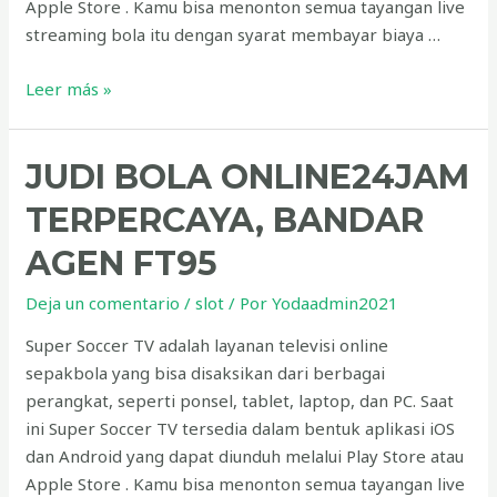
Apple Store . Kamu bisa menonton semua tayangan live
streaming bola itu dengan syarat membayar biaya …
Leer más »
JUDI BOLA ONLINE24JAM
TERPERCAYA, BANDAR
AGEN FT95
Deja un comentario
/
slot
/ Por
Yodaadmin2021
Super Soccer TV adalah layanan televisi online
sepakbola yang bisa disaksikan dari berbagai
perangkat, seperti ponsel, tablet, laptop, dan PC. Saat
ini Super Soccer TV tersedia dalam bentuk aplikasi iOS
dan Android yang dapat diunduh melalui Play Store atau
Apple Store . Kamu bisa menonton semua tayangan live