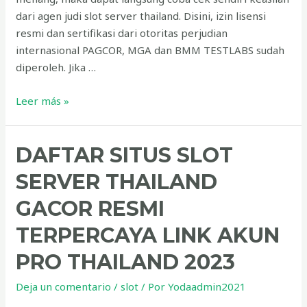
dari agen judi slot server thailand. Disini, izin lisensi
resmi dan sertifikasi dari otoritas perjudian
internasional PAGCOR, MGA dan BMM TESTLABS sudah
diperoleh. Jika …
Leer más »
DAFTAR SITUS SLOT
SERVER THAILAND
GACOR RESMI
TERPERCAYA LINK AKUN
PRO THAILAND 2023
Deja un comentario
/
slot
/ Por
Yodaadmin2021