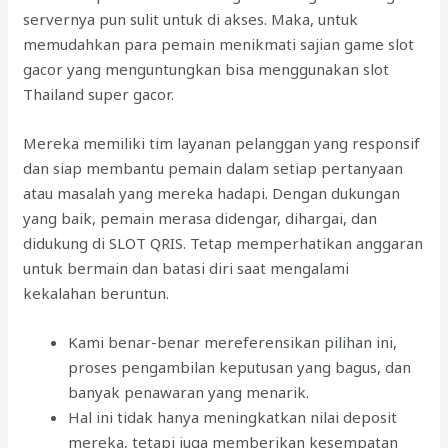
servernya pun sulit untuk di akses. Maka, untuk
memudahkan para pemain menikmati sajian game slot
gacor yang menguntungkan bisa menggunakan slot
Thailand super gacor.
Mereka memiliki tim layanan pelanggan yang responsif
dan siap membantu pemain dalam setiap pertanyaan
atau masalah yang mereka hadapi. Dengan dukungan
yang baik, pemain merasa didengar, dihargai, dan
didukung di SLOT QRIS. Tetap memperhatikan anggaran
untuk bermain dan batasi diri saat mengalami
kekalahan beruntun.
Kami benar-benar mereferensikan pilihan ini,
proses pengambilan keputusan yang bagus, dan
banyak penawaran yang menarik.
Hal ini tidak hanya meningkatkan nilai deposit
mereka, tetapi juga memberikan kesempatan