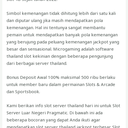
Simbol kemenangan tidak dihitung lebih dari satu kali
dan diputar ulang jika masih mendapatkan pola
kemenangan. Hal ini tentunya sangat membantu
pemain untuk mendapatkan banyak pola kemenangan
yang berujung pada peluang kemenangan jackpot yang
besar dan sensasional. Microgaming adalah software
thailand slot kekinian dengan beberapa pengunjung
dari berbagai server thailand.
Bonus Deposit Awal 100% maksimal 500 ribu berlaku
untuk member baru dalam permainan Slots & Arcade
dan Sportsbook.
Kami berikan info slot server thailand hari ini untuk Slot
Server Luar Negeri Pragmatic. Di bawah ini ada
beberapa bocoran yang dapat Anda ikuti agar
mendapatkan slot server thailand jackpot terbesar. Slot