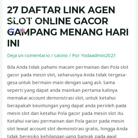
27 DAFTAR LINK AGEN
SLOT ONLINE GACOR
GAMPANG MENANG HARI
INI
Deja un comentario
/
casino
/ Por
Yodaadmin2021
Bila Anda tidak pahami macam permainan dan Pola slot
gacor pada mesin slot, seharusnya Anda tidak tergesa-
gesa untuk bermain-main dengan uang asli. Sama
seperti yang dapat anda mainkan pertama kalinya
memakai account demonstrasi slot, untuk ketahui
berapakah keuntungan yang dapat anda peroleh pada
mesin slot dan ketahui Pola gacor pada mesin slot itu.
Ketahui variasi permainan dan Pola gacor pada mesin
slot lewat account slot demonstrasi gratis, hingga Anda
tidak beresiko kehilangan uang banyak pada awal