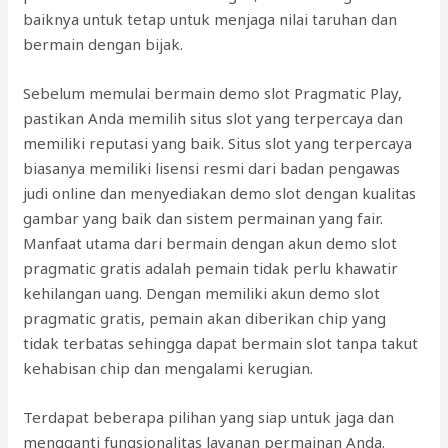
baiknya untuk tetap untuk menjaga nilai taruhan dan
bermain dengan bijak.
Sebelum memulai bermain demo slot Pragmatic Play,
pastikan Anda memilih situs slot yang terpercaya dan
memiliki reputasi yang baik. Situs slot yang terpercaya
biasanya memiliki lisensi resmi dari badan pengawas
judi online dan menyediakan demo slot dengan kualitas
gambar yang baik dan sistem permainan yang fair.
Manfaat utama dari bermain dengan akun demo slot
pragmatic gratis adalah pemain tidak perlu khawatir
kehilangan uang. Dengan memiliki akun demo slot
pragmatic gratis, pemain akan diberikan chip yang
tidak terbatas sehingga dapat bermain slot tanpa takut
kehabisan chip dan mengalami kerugian.
Terdapat beberapa pilihan yang siap untuk jaga dan
mengganti fungsionalitas layanan permainan Anda.