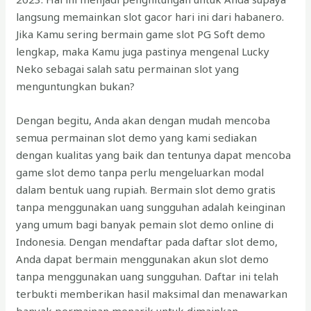
langsung memainkan slot gacor hari ini dari habanero.
Jika Kamu sering bermain game slot PG Soft demo
lengkap, maka Kamu juga pastinya mengenal Lucky
Neko sebagai salah satu permainan slot yang
menguntungkan bukan?
Dengan begitu, Anda akan dengan mudah mencoba
semua permainan slot demo yang kami sediakan
dengan kualitas yang baik dan tentunya dapat mencoba
game slot demo tanpa perlu mengeluarkan modal
dalam bentuk uang rupiah. Bermain slot demo gratis
tanpa menggunakan uang sungguhan adalah keinginan
yang umum bagi banyak pemain slot demo online di
Indonesia. Dengan mendaftar pada daftar slot demo,
Anda dapat bermain menggunakan akun slot demo
tanpa menggunakan uang sungguhan. Daftar ini telah
terbukti memberikan hasil maksimal dan menawarkan
banyak permainan menarik untuk dimainkan.