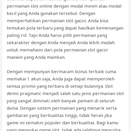
permainan slot online dengan modal minim atau modal
kecil yang Anda gunakan tersebut. Dengan
memperhatikan permainan slot gacor, Anda bisa
temukan pola terbaru yang dapat hasilkan kemenangan
paling riil. Tapi Anda harus pilih permainan yang
sekarakter dengan Anda menjadi Anda lebih mudah
untuk memahami dari pola permainan slot gacor
maxwin yang Anda mainkan.
Dengan mempunyan bermacam bonus terbaik cuma
memakai 1 akun saja, Anda juga dapat memperoleh
semua promo yang terbaru di setiap bulannya. Slot
demo pragmatic menjadi salah satu jenis permainan slot
yang sangat diminati oleh banyak pemain di seluruh
dunia. Dengan sistem permainan yang menarik serta
gambaran yang berkualitas tinggi, tidak heran jika
game ini semakin populer dan berkualitas. Bagi kamu
yang menyukai game slot, tidak ada salahnya mencoba