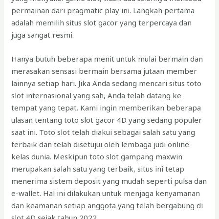
permainan dari pragmatic play ini. Langkah pertama
adalah memilih situs slot gacor yang terpercaya dan
juga sangat resmi.
Hanya butuh beberapa menit untuk mulai bermain dan
merasakan sensasi bermain bersama jutaan member
lainnya setiap hari. Jika Anda sedang mencari situs toto
slot internasional yang sah, Anda telah datang ke
tempat yang tepat. Kami ingin memberikan beberapa
ulasan tentang toto slot gacor 4D yang sedang populer
saat ini. Toto slot telah diakui sebagai salah satu yang
terbaik dan telah disetujui oleh lembaga judi online
kelas dunia. Meskipun toto slot gampang maxwin
merupakan salah satu yang terbaik, situs ini tetap
menerima sistem deposit yang mudah seperti pulsa dan
e-wallet. Hal ini dilakukan untuk menjaga kenyamanan
dan keamanan setiap anggota yang telah bergabung di
slot 4D sejak tahun 2022.