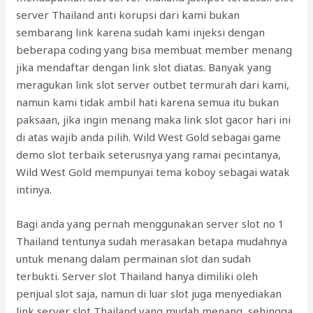
server Thailand anti korupsi dari kami bukan
sembarang link karena sudah kami injeksi dengan
beberapa coding yang bisa membuat member menang
jika mendaftar dengan link slot diatas. Banyak yang
meragukan link slot server outbet termurah dari kami,
namun kami tidak ambil hati karena semua itu bukan
paksaan, jika ingin menang maka link slot gacor hari ini
di atas wajib anda pilih. Wild West Gold sebagai game
demo slot terbaik seterusnya yang ramai pecintanya,
Wild West Gold mempunyai tema koboy sebagai watak
intinya.
Bagi anda yang pernah menggunakan server slot no 1
Thailand tentunya sudah merasakan betapa mudahnya
untuk menang dalam permainan slot dan sudah
terbukti. Server slot Thailand hanya dimiliki oleh
penjual slot saja, namun di luar slot juga menyediakan
link server slot Thailand yang mudah menang, sehingga