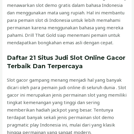
menawarkan slot demo gratis dalam bahasa Indonesia
dan menggunakan mata uang rupiah. Hal ini membantu
para pemain slot di Indonesia untuk lebih memahami
permainan karena menggunakan bahasa yang mereka
pahami. Drill That Gold siap menemani pemain untuk
mendapatkan bongkahan emas asli dengan cepat.
Daftar 21 Situs Judi Slot Online Gacor
Terbaik Dan Terpercaya
Slot gacor gampang menang menjadi hal yang banyak
dicari oleh para pemain judi online di seluruh dunia . Slot
gacor ini merupakan jenis permainan slot yang memiliki
tingkat kemenangan yang tinggi dan sering
memberikan hadiah jackpot yang besar. Tentunya
terdapat banyak sekali jenis permainan slot demo
pragmatic play Indonesia ini, mulai dari yang klasik
hingga permainan yang sangat modern.