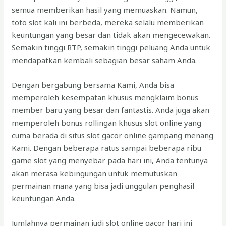
semua memberikan hasil yang memuaskan. Namun,
toto slot kali ini berbeda, mereka selalu memberikan
keuntungan yang besar dan tidak akan mengecewakan.
Semakin tinggi RTP, semakin tinggi peluang Anda untuk
mendapatkan kembali sebagian besar saham Anda.
Dengan bergabung bersama Kami, Anda bisa
memperoleh kesempatan khusus mengklaim bonus
member baru yang besar dan fantastis. Anda juga akan
memperoleh bonus rollingan khusus slot online yang
cuma berada di situs slot gacor online gampang menang
Kami. Dengan beberapa ratus sampai beberapa ribu
game slot yang menyebar pada hari ini, Anda tentunya
akan merasa kebingungan untuk memutuskan
permainan mana yang bisa jadi unggulan penghasil
keuntungan Anda.
Jumlahnya permainan judi slot online gacor hari ini