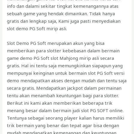
info dan dalami sekitar tingkat kemenangannya atas
sebuah game yang hendak dimainkan. Tidak hanya
gratis dan lengkap saja, Kami juga pasti menyediakan
slot demo PG Soft mirip asli.
Slot Demo PG Soft merupakan akun yang bisa
memberikan para slotter kebebasan dalam bermain
game demo PG Soft slot Mahjong mirip asli secara
gratis. Hal ini tentu saja memungkinkan siapapun yang
mempunyai keinginan untuk bermain slot PG Soft versi
demo mendapatkan akses dengan mudah dan tentu saja
secara gratis. Mendapatkan jackpot dalam permainan
tentu akan menambah keuntungan bagi para slotter.
Berikut ini kami akan memberikan beberapa trik
menang besar dalam bermain judi slot PG SOFT online.
Tentunya sebagai seorang player kalian harus memiliki
trik bermain yang benar dan tepat agar bisa dengan
mudah mendapatkan kemenangan dan keuntungan