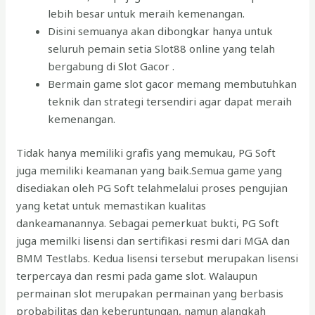
lebih besar untuk meraih kemenangan.
Disini semuanya akan dibongkar hanya untuk
seluruh pemain setia Slot88 online yang telah
bergabung di Slot Gacor .
Bermain game slot gacor memang membutuhkan
teknik dan strategi tersendiri agar dapat meraih
kemenangan.
Tidak hanya memiliki grafis yang memukau, PG Soft
juga memiliki keamanan yang baik.Semua game yang
disediakan oleh PG Soft telahmelalui proses pengujian
yang ketat untuk memastikan kualitas
dankeamanannya. Sebagai pemerkuat bukti, PG Soft
juga memilki lisensi dan sertifikasi resmi dari MGA dan
BMM Testlabs. Kedua lisensi tersebut merupakan lisensi
terpercaya dan resmi pada game slot. Walaupun
permainan slot merupakan permainan yang berbasis
probabilitas dan keberuntungan, namun alangkah