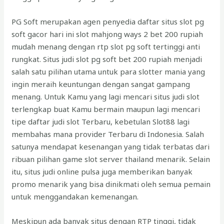
PG Soft merupakan agen penyedia daftar situs slot pg
soft gacor hari ini slot mahjong ways 2 bet 200 rupiah
mudah menang dengan rtp slot pg soft tertinggi anti
rungkat. Situs judi slot pg soft bet 200 rupiah menjadi
salah satu pilihan utama untuk para slotter mania yang
ingin meraih keuntungan dengan sangat gampang
menang. Untuk Kamu yang lagi mencari situs judi slot
terlengkap buat Kamu bermain maupun lagi mencari
tipe daftar judi slot Terbaru, kebetulan Slot88 lagi
membahas mana provider Terbaru di Indonesia. Salah
satunya mendapat kesenangan yang tidak terbatas dari
ribuan pilihan game slot server thailand menarik. Selain
itu, situs judi online pulsa juga memberikan banyak
promo menarik yang bisa dinikmati oleh semua pemain
untuk menggandakan kemenangan.
Meskipun ada banyak situs dengan RTP tinggi, tidak