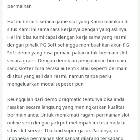
permainan.
Hal ini berarti semua game slot yang Kamu mainkan di
situs Kami ini sama cara kerjanya dengan yang aslinya.
Hal ini bisa Kami capai dengan kerja sama yang resmi
dengan pihalk PG Soft sehingga membuahkan akun PG
Soft demo yang bisa pemain pakai untuk bermain slot
secara gratis. Dengan demikian pengalaman bermain
sang slotter bisa terasa autentik atau seperti bermain
di situs yang asli dan resmi, namun tanpa perlu
mengeluarkan modal sepeser pun.
Keunggulan dari demo pragmatic tentunya bisa anda
rasakan secara langsung yang meningkatkan kualitas
bermain anda. Untuk menikmati ragam permainan slot
online seru dengan jackpot melimpah ini bisa melalui
situs slot server Thailand super gacor. Pasalnya, di
Indonesia permainan slot sangat dilarang terkadang